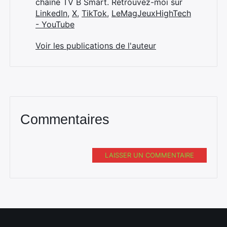
chaîne TV B Smart. Retrouvez-moi sur
LinkedIn
,
X
,
TikTok
,
LeMagJeuxHighTech
- YouTube
Voir les publications de l'auteur
Commentaires
LAISSER UN COMMENTAIRE