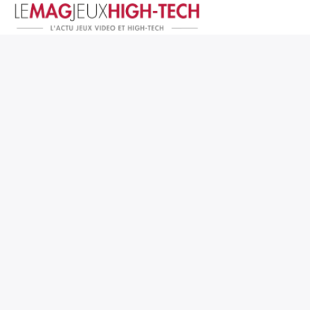
Jeux Vidéo
PC et Hardware
Smartphone et Tablettes
High-Tech
Mangas et Comics
TV, cinéma
Test