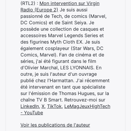
(RTL2) :
Mon intervention sur Virgin
Radio (Europe 2)
Je suis aussi
passionné de Tech, de comics (Marvel,
DC Comics) et de Saint Seiya. Je
possède une collection de casques et
accessoires Marvel Legends Series et
des figurines Myth Cloth EX. Je suis
également cosplayeur (Star Wars, DC
Comics, Marvel). Fan de cinéma et de
séries, j'ai été figurant dans le film
d'Olivier Marchal, LES LYONNAIS. En
outre, je suis l'auteur d'un ouvrage
publié chez l'Harmattan. J'ai récemment
été intervenant en tant que spécialiste
sur l'émission de Thomas Hugues, sur la
chaîne TV B Smart. Retrouvez-moi sur
LinkedIn
,
X
,
TikTok
,
LeMagJeuxHighTech
- YouTube
Voir les publications de l'auteur