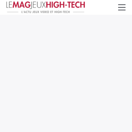
Jeux Vidéo
PC et Hardware
Smartphone et Tablettes
High-Tech
Mangas et Comics
TV, cinéma
Test