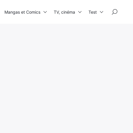
×
Mangas et Comics
TV, cinéma
Test