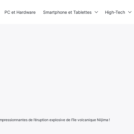
PC et Hardware
Smartphone et Tablettes
High-Tech
pressionnantes de l’éruption explosive de l’île volcanique Niijima !