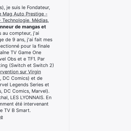
), je suis le Fondateur,
e Mag Auto Prestige -
 Technologie, Médias,
onneur de mangas et
 au compteur, j'ai
 de 9 ans, j'ai fait mes
ctionné pour la finale
chaîne TV Game One
el Obs et e TF1. Par
oxing (Switch et Switch 2)
rvention sur Virgin
l, DC Comics) et de
rvel Legends Series et
s, DC Comics, Marvel).
archal, LES LYONNAIS. En
cemment été intervenant
ne TV B Smart.
be