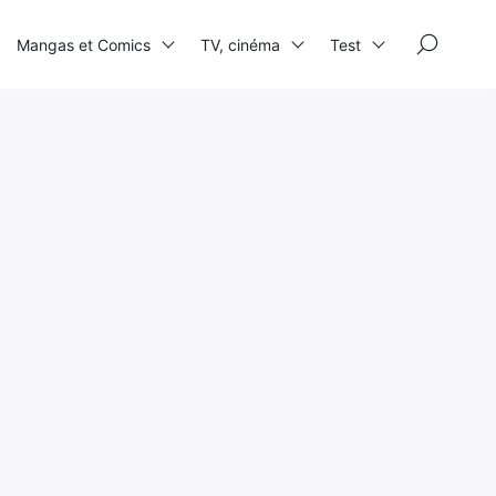
×
Mangas et Comics
TV, cinéma
Test