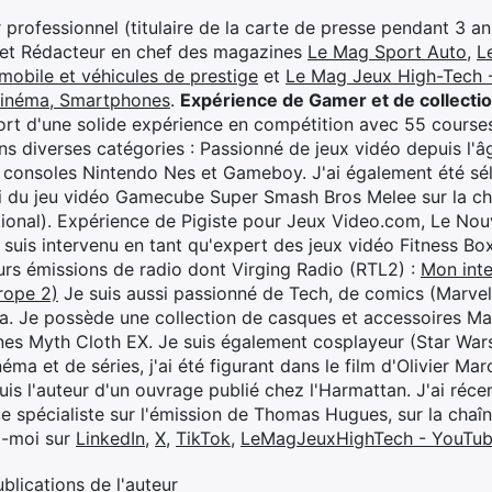
professionnel (titulaire de la carte de presse pendant 3 ans
 et Rédacteur en chef des magazines
Le Mag Sport Auto
,
L
mobile et véhicules de prestige
et
Le Mag Jeux High-Tech -
cinéma, Smartphones
.
Expérience de Gamer et de collecti
rt d'une solide expérience en compétition avec 55 courses
s diverses catégories : Passionné de jeux vidéo depuis l'âge
 consoles Nintendo Nes et Gameboy. J'ai également été séle
i du jeu vidéo Gamecube Super Smash Bros Melee sur la 
ional). Expérience de Pigiste pour Jeux Video.com, Le Nouv
je suis intervenu en tant qu'expert des jeux vidéo Fitness B
eurs émissions de radio dont Virging Radio (RTL2) :
Mon inte
rope 2)
Je suis aussi passionné de Tech, de comics (Marve
ya. Je possède une collection de casques et accessoires Ma
ines Myth Cloth EX. Je suis également cosplayeur (Star War
éma et de séries, j'ai été figurant dans le film d'Olivier M
suis l'auteur d'un ouvrage publié chez l'Harmattan. J'ai ré
ue spécialiste sur l'émission de Thomas Hugues, sur la chaî
z-moi sur
LinkedIn
,
X
,
TikTok
,
LeMagJeuxHighTech - YouTu
ublications de l'auteur