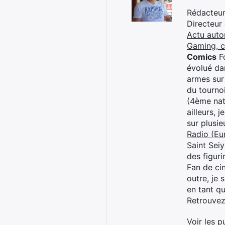
Rédacteur 
Directeur
Actu auto
Gaming, 
Comics
Fo
évolué dan
armes sur
du tourno
(4ème nat
ailleurs, 
sur plusi
Radio (Eu
Saint Sei
des figur
Fan de cin
outre, je 
en tant q
Retrouve
Voir les p