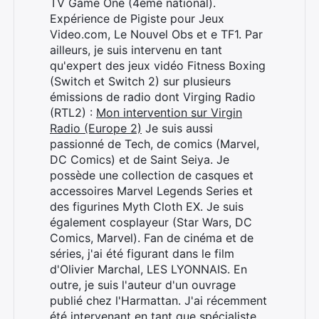
TV Game One (4ème national).
Expérience de Pigiste pour Jeux
Video.com, Le Nouvel Obs et e TF1. Par
ailleurs, je suis intervenu en tant
Rechercher
qu'expert des jeux vidéo Fitness Boxing
:
(Switch et Switch 2) sur plusieurs
émissions de radio dont Virging Radio
(RTL2) :
Mon intervention sur Virgin
Radio (Europe 2)
Je suis aussi
passionné de Tech, de comics (Marvel,
DC Comics) et de Saint Seiya. Je
possède une collection de casques et
accessoires Marvel Legends Series et
des figurines Myth Cloth EX. Je suis
également cosplayeur (Star Wars, DC
Comics, Marvel). Fan de cinéma et de
séries, j'ai été figurant dans le film
d'Olivier Marchal, LES LYONNAIS. En
outre, je suis l'auteur d'un ouvrage
publié chez l'Harmattan. J'ai récemment
été intervenant en tant que spécialiste