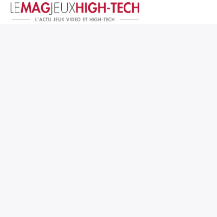
Jeux Vidéo
PC et Hardware
Smartphone et Tablettes
High-Tech
Mangas et Comics
TV, cinéma
Test