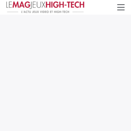
Jeux Vidéo
PC et Hardware
Smartphone et Tablettes
High-Tech
Mangas et Comics
TV, cinéma
Test