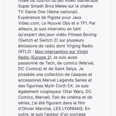
finale du tournoi du jeu vidéo Gamecube
Super Smash Bros Melee sur la chaîne
TV Game One (4ème national).
Expérience de Pigiste pour Jeux
Video.com, Le Nouvel Obs et e TF1. Par
ailleurs, je suis intervenu en tant
qu'expert des jeux vidéo Fitness Boxing
(Switch et Switch 2) sur plusieurs
émissions de radio dont Virging Radio
(RTL2) :
Mon intervention sur Virgin
Radio (Europe 2)
Je suis aussi
passionné de Tech, de comics (Marvel,
DC Comics) et de Saint Seiya. Je
possède une collection de casques et
accessoires Marvel Legends Series et
des figurines Myth Cloth EX. Je suis
également cosplayeur (Star Wars, DC
Comics, Marvel). Fan de cinéma et de
séries, j'ai été figurant dans le film
d'Olivier Marchal, LES LYONNAIS. En
outre, je suis l'auteur d'un ouvrage