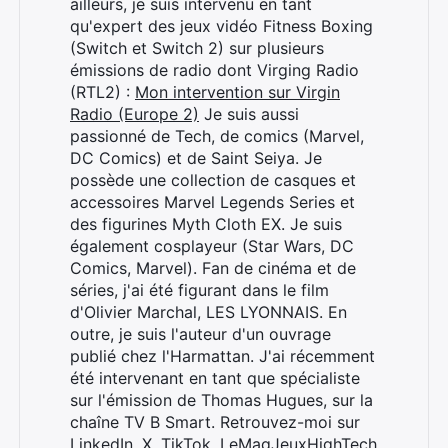
ailleurs, je suis intervenu en tant
qu'expert des jeux vidéo Fitness Boxing
(Switch et Switch 2) sur plusieurs
émissions de radio dont Virging Radio
(RTL2) :
Mon intervention sur Virgin
Radio (Europe 2)
Je suis aussi
passionné de Tech, de comics (Marvel,
DC Comics) et de Saint Seiya. Je
possède une collection de casques et
accessoires Marvel Legends Series et
des figurines Myth Cloth EX. Je suis
également cosplayeur (Star Wars, DC
Comics, Marvel). Fan de cinéma et de
séries, j'ai été figurant dans le film
d'Olivier Marchal, LES LYONNAIS. En
outre, je suis l'auteur d'un ouvrage
Rechercher
publié chez l'Harmattan. J'ai récemment
:
été intervenant en tant que spécialiste
sur l'émission de Thomas Hugues, sur la
chaîne TV B Smart. Retrouvez-moi sur
LinkedIn
,
X
,
TikTok
,
LeMagJeuxHighTech