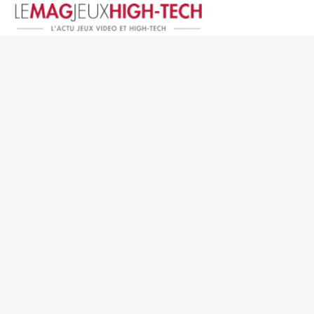
Jeux Vidéo
PC et Hardware
Smartphone et Tablettes
High-Tech
Mangas et Comics
TV, cinéma
Test