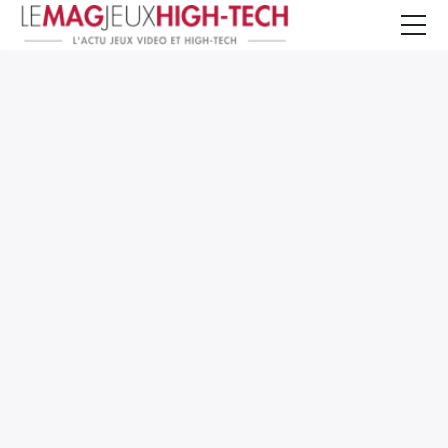
Jeux Vidéo
PC et Hardware
Smartphone et Tablettes
High-Tech
Mangas et Comics
TV, cinéma
Test