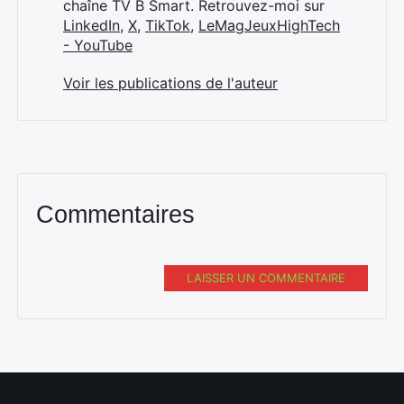
chaîne TV B Smart. Retrouvez-moi sur
LinkedIn
,
X
,
TikTok
,
LeMagJeuxHighTech
- YouTube
Voir les publications de l'auteur
Commentaires
LAISSER UN COMMENTAIRE