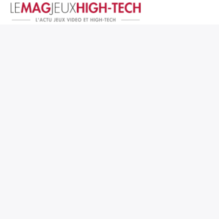
Jeux Vidéo
PC et Hardware
Smartphone et Tablettes
High-Tech
Mangas et Comics
TV, cinéma
Test