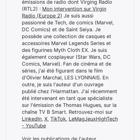
émissions de radio dont Virging Radio
(RTL2) :
Mon intervention sur Virgin
Radio (Europe 2)
Je suis aussi
passionné de Tech, de comics (Marvel,
DC Comics) et de Saint Seiya. Je
possède une collection de casques et
accessoires Marvel Legends Series et
des figurines Myth Cloth EX. Je suis
également cosplayeur (Star Wars, DC
Comics, Marvel). Fan de cinéma et de
séries, j'ai été figurant dans le film
d'Olivier Marchal, LES LYONNAIS. En
outre, je suis l'auteur d'un ouvrage
publié chez l'Harmattan. J'ai récemment
Rechercher
été intervenant en tant que spécialiste
:
sur l'émission de Thomas Hugues, sur la
chaîne TV B Smart. Retrouvez-moi sur
LinkedIn
,
X
,
TikTok
,
LeMagJeuxHighTech
- YouTube
Voir les publications de l'auteur