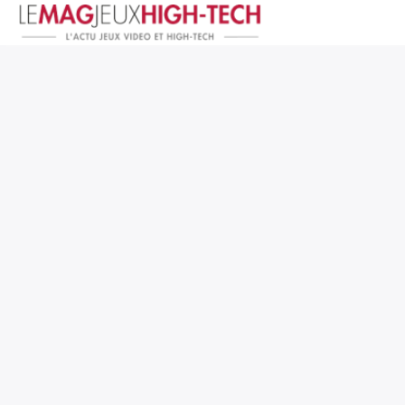
Jeux Vidéo
PC et Hardware
Smartphone et Tablettes
High-Tech
Mangas et Comics
TV, cinéma
Test