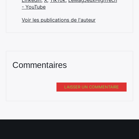
LinkedIn
,
X
,
TikTok
,
LeMagJeuxHighTech
- YouTube
Voir les publications de l'auteur
Commentaires
LAISSER UN COMMENTAIRE
Rechercher