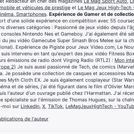
 et Rédacteur en chef des magazines
Le Mag Sport Auto
,
L
mobile et véhicules de prestige
et
Le Mag Jeux High-Tech -
cinéma, Smartphones
.
Expérience de Gamer et de collecti
rt d'une solide expérience en compétition avec 55 courses
s diverses catégories : Passionné de jeux vidéo depuis l'âge
 consoles Nintendo Nes et Gameboy. J'ai également été séle
i du jeu vidéo Gamecube Super Smash Bros Melee sur la 
ional). Expérience de Pigiste pour Jeux Video.com, Le Nouv
je suis intervenu en tant qu'expert des jeux vidéo Fitness B
eurs émissions de radio dont Virging Radio (RTL2) :
Mon inte
rope 2)
Je suis aussi passionné de Tech, de comics (Marve
ya. Je possède une collection de casques et accessoires Ma
ines Myth Cloth EX. Je suis également cosplayeur (Star War
éma et de séries, j'ai été figurant dans le film d'Olivier M
suis l'auteur d'un ouvrage publié chez l'Harmattan. J'ai ré
ue spécialiste sur l'émission de Thomas Hugues, sur la chaî
z-moi sur
LinkedIn
,
X
,
TikTok
,
LeMagJeuxHighTech - YouTu
ublications de l'auteur