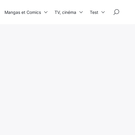
×
Mangas et Comics
TV, cinéma
Test