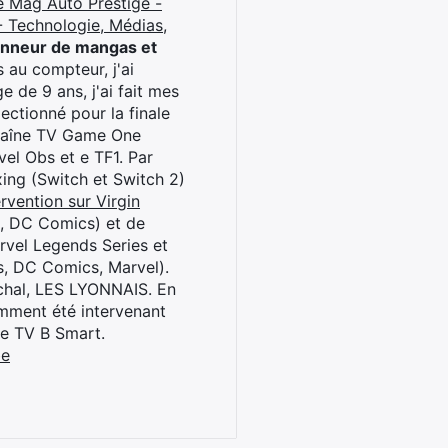
e Mag Auto Prestige -
 Technologie, Médias,
onneur de mangas et
 au compteur, j'ai
 de 9 ans, j'ai fait mes
ctionné pour la finale
chaîne TV Game One
el Obs et e TF1. Par
oxing (Switch et Switch 2)
rvention sur Virgin
l, DC Comics) et de
rvel Legends Series et
s, DC Comics, Marvel).
archal, LES LYONNAIS. En
cemment été intervenant
ne TV B Smart.
be