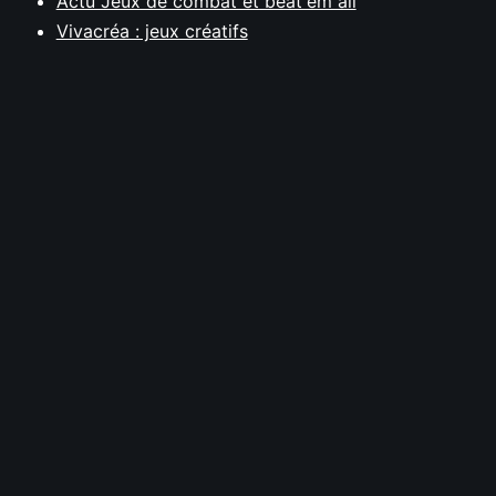
Actu Jeux de combat et beat'em all
Vivacréa : jeux créatifs