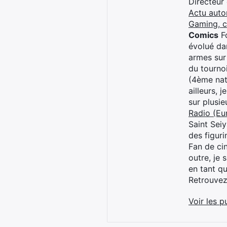
Directeur
Actu auto
Gaming, 
Comics
Fo
évolué dan
armes sur
du tourno
(4ème nat
ailleurs, 
sur plusi
Radio (Eu
Saint Sei
des figur
Fan de cin
outre, je 
en tant q
Retrouve
Voir les p