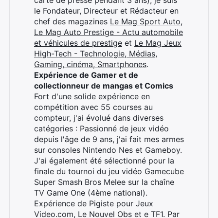
carte de presse pendant 3 ans), je suis
le Fondateur, Directeur et Rédacteur en
chef des magazines
Le Mag Sport Auto
,
Le Mag Auto Prestige - Actu automobile
et véhicules de prestige
et
Le Mag Jeux
High-Tech - Technologie, Médias,
Gaming, cinéma, Smartphones
.
Expérience de Gamer et de
collectionneur de mangas et Comics
Fort d'une solide expérience en
compétition avec 55 courses au
compteur, j'ai évolué dans diverses
catégories : Passionné de jeux vidéo
depuis l'âge de 9 ans, j'ai fait mes armes
sur consoles Nintendo Nes et Gameboy.
J'ai également été sélectionné pour la
finale du tournoi du jeu vidéo Gamecube
Super Smash Bros Melee sur la chaîne
TV Game One (4ème national).
Expérience de Pigiste pour Jeux
Video.com, Le Nouvel Obs et e TF1. Par