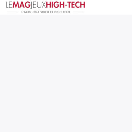
Jeux Vidéo
PC et Hardware
Smartphone et Tablettes
High-Tech
Mangas et Comics
TV, cinéma
Test