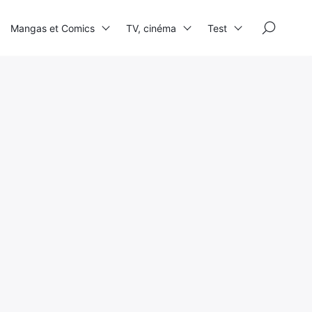
×
Mangas et Comics
TV, cinéma
Test