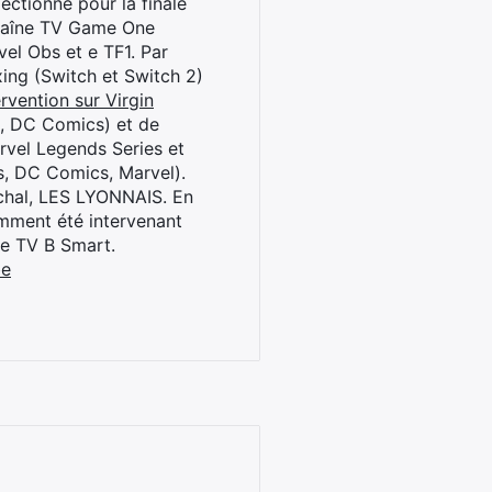
ctionné pour la finale
chaîne TV Game One
el Obs et e TF1. Par
oxing (Switch et Switch 2)
rvention sur Virgin
l, DC Comics) et de
rvel Legends Series et
s, DC Comics, Marvel).
archal, LES LYONNAIS. En
cemment été intervenant
ne TV B Smart.
be