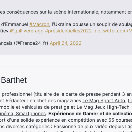
des conséquences sur la scène internationale, notamment 
on d’Emmanuel
#Macron
, l’Ukraine pousse un soupir de soula
 Kiev
@gullivercragg
#présidentielles2022
pic.twitter.com
nçais (@France24_fr)
April 24, 2022
 Barthet
professionnel (titulaire de la carte de presse pendant 3 ans
 et Rédacteur en chef des magazines
Le Mag Sport Auto
,
L
mobile et véhicules de prestige
et
Le Mag Jeux High-Tech -
cinéma, Smartphones
.
Expérience de Gamer et de collecti
rt d'une solide expérience en compétition avec 55 courses
s diverses catégories : Passionné de jeux vidéo depuis l'âge