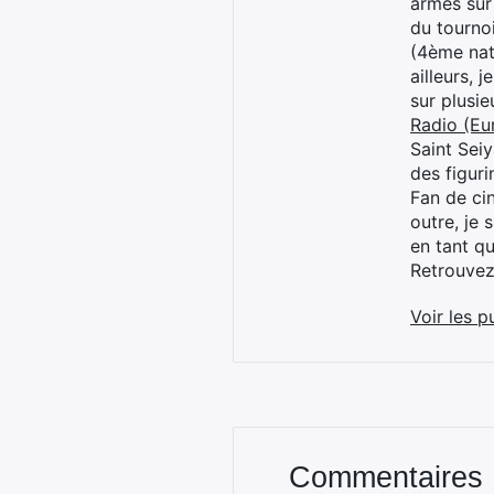
armes sur
du tourno
(4ème nat
ailleurs, 
sur plusi
Radio (Eu
Saint Sei
des figur
Fan de cin
outre, je 
en tant q
Retrouve
Voir les p
Commentaires