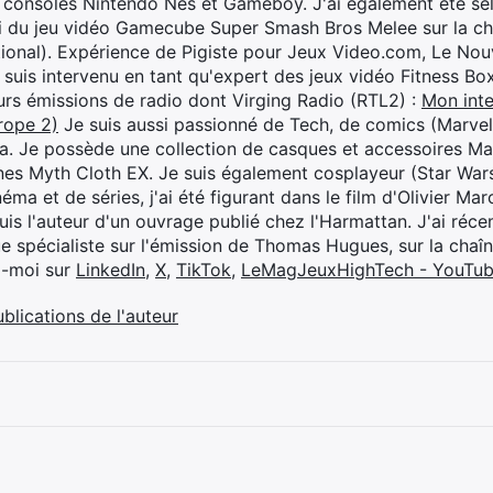
 consoles Nintendo Nes et Gameboy. J'ai également été séle
i du jeu vidéo Gamecube Super Smash Bros Melee sur la 
ional). Expérience de Pigiste pour Jeux Video.com, Le Nouv
je suis intervenu en tant qu'expert des jeux vidéo Fitness B
eurs émissions de radio dont Virging Radio (RTL2) :
Mon inte
rope 2)
Je suis aussi passionné de Tech, de comics (Marve
ya. Je possède une collection de casques et accessoires Ma
ines Myth Cloth EX. Je suis également cosplayeur (Star War
éma et de séries, j'ai été figurant dans le film d'Olivier M
suis l'auteur d'un ouvrage publié chez l'Harmattan. J'ai ré
ue spécialiste sur l'émission de Thomas Hugues, sur la chaî
z-moi sur
LinkedIn
,
X
,
TikTok
,
LeMagJeuxHighTech - YouTu
ublications de l'auteur