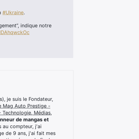
en
#Ukraine
.
gement”, indique notre
/MDAhqwckOc
), je suis le Fondateur,
e Mag Auto Prestige -
 Technologie, Médias,
onneur de mangas et
 au compteur, j'ai
 de 9 ans, j'ai fait mes