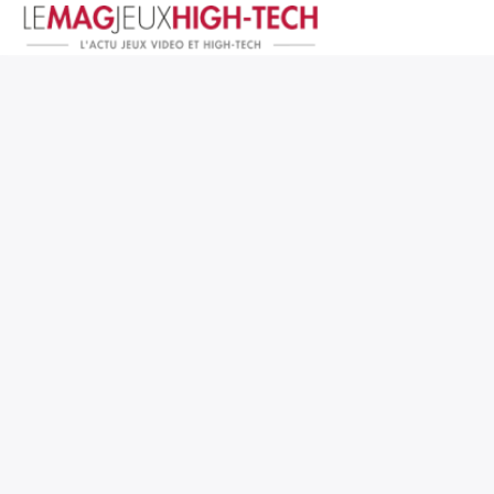
Jeux Vidéo
PC et Hardware
Smartphone et Tablettes
High-Tech
Mangas et Comics
TV, cinéma
Test