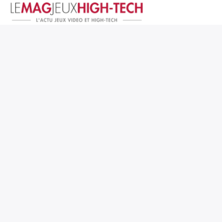
Jeux Vidéo
PC et Hardware
Smartphone et Tablettes
High-Tech
Mangas et Comics
TV, cinéma
Test