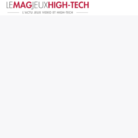
Jeux Vidéo
PC et Hardware
Smartphone et Tablettes
High-Tech
Mangas et Comics
TV, cinéma
Test