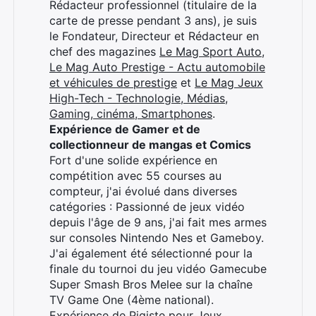
Rédacteur professionnel (titulaire de la
carte de presse pendant 3 ans), je suis
le Fondateur, Directeur et Rédacteur en
chef des magazines
Le Mag Sport Auto
,
Le Mag Auto Prestige - Actu automobile
et véhicules de prestige
et
Le Mag Jeux
High-Tech - Technologie, Médias,
Gaming, cinéma, Smartphones
.
Expérience de Gamer et de
collectionneur de mangas et Comics
Fort d'une solide expérience en
compétition avec 55 courses au
compteur, j'ai évolué dans diverses
catégories : Passionné de jeux vidéo
depuis l'âge de 9 ans, j'ai fait mes armes
sur consoles Nintendo Nes et Gameboy.
J'ai également été sélectionné pour la
finale du tournoi du jeu vidéo Gamecube
Super Smash Bros Melee sur la chaîne
TV Game One (4ème national).
Expérience de Pigiste pour Jeux