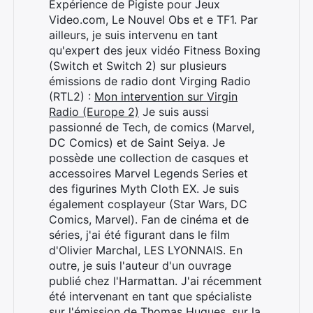
Expérience de Pigiste pour Jeux
Video.com, Le Nouvel Obs et e TF1. Par
ailleurs, je suis intervenu en tant
qu'expert des jeux vidéo Fitness Boxing
(Switch et Switch 2) sur plusieurs
émissions de radio dont Virging Radio
(RTL2) :
Mon intervention sur Virgin
Radio (Europe 2)
Je suis aussi
passionné de Tech, de comics (Marvel,
DC Comics) et de Saint Seiya. Je
possède une collection de casques et
accessoires Marvel Legends Series et
des figurines Myth Cloth EX. Je suis
également cosplayeur (Star Wars, DC
Comics, Marvel). Fan de cinéma et de
séries, j'ai été figurant dans le film
d'Olivier Marchal, LES LYONNAIS. En
outre, je suis l'auteur d'un ouvrage
Rechercher
publié chez l'Harmattan. J'ai récemment
:
été intervenant en tant que spécialiste
sur l'émission de Thomas Hugues, sur la