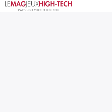
Jeux Vidéo
PC et Hardware
Smartphone et Tablettes
High-Tech
Mangas et Comics
TV, cinéma
Test