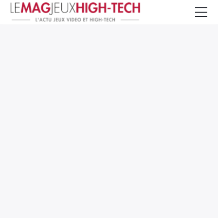
Jeux Vidéo
PC et Hardware
Smartphone et Tablettes
High-Tech
Mangas et Comics
TV, cinéma
Test