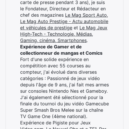
carte de presse pendant 3 ans), je suis
×
le Fondateur, Directeur et Rédacteur en
chef des magazines
Le Mag Sport Auto
,
Le Mag Auto Prestige - Actu automobile
et véhicules de prestige
et
Le Mag Jeux
High-Tech - Technologie, Médias,
Rechercher
Gaming, cinéma, Smartphones
.
:
Expérience de Gamer et de
collectionneur de mangas et Comics
Fort d'une solide expérience en
compétition avec 55 courses au
compteur, j'ai évolué dans diverses
catégories : Passionné de jeux vidéo
depuis l'âge de 9 ans, j'ai fait mes armes
sur consoles Nintendo Nes et Gameboy.
J'ai également été sélectionné pour la
finale du tournoi du jeu vidéo Gamecube
Super Smash Bros Melee sur la chaîne
TV Game One (4ème national).
Expérience de Pigiste pour Jeux
Video.com, Le Nouvel Obs et e TF1. Par