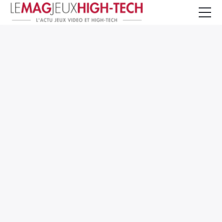
Jeux Vidéo
PC et Hardware
Smartphone et Tablettes
High-Tech
Mangas et Comics
TV, cinéma
Test