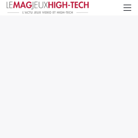
Jeux Vidéo
PC et Hardware
Smartphone et Tablettes
High-Tech
Mangas et Comics
TV, cinéma
Test