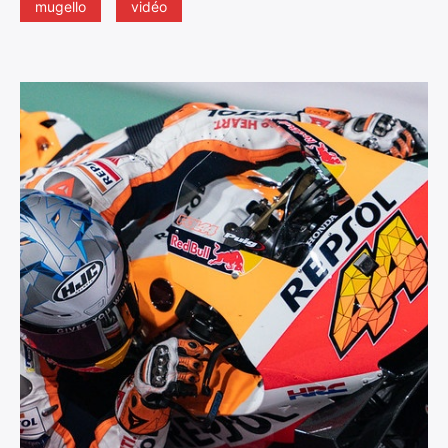
mugello
vidéo