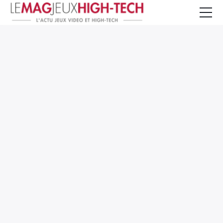
Jeux Vidéo
PC et Hardware
Smartphone et Tablettes
High-Tech
Mangas et Comics
TV, cinéma
Test