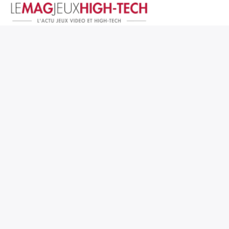
Jeux Vidéo
PC et Hardware
Smartphone et Tablettes
High-Tech
Mangas et Comics
TV, cinéma
Test