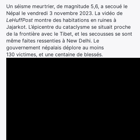
Un séisme meurtrier, de magnitude 5,6, a secoué le
Népal le vendredi 3 novembre 2023. La vidéo de
LeHuffPost
montre des habitations en ruines à
Jajarkot. L’épicentre du cataclysme se situait proche
de la frontière avec le Tibet, et les secousses se sont
même faites ressenties à New Delhi. Le
gouvernement népalais déplore au moins
130 victimes, et une centaine de blessés.