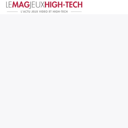
Jeux Vidéo
PC et Hardware
Smartphone et Tablettes
High-Tech
Mangas et Comics
TV, cinéma
Test