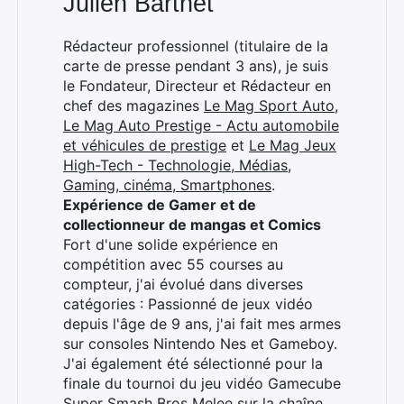
Julien Barthet
Rédacteur professionnel (titulaire de la
carte de presse pendant 3 ans), je suis
le Fondateur, Directeur et Rédacteur en
chef des magazines
Le Mag Sport Auto
,
Le Mag Auto Prestige - Actu automobile
et véhicules de prestige
et
Le Mag Jeux
High-Tech - Technologie, Médias,
Gaming, cinéma, Smartphones
.
Expérience de Gamer et de
collectionneur de mangas et Comics
Fort d'une solide expérience en
compétition avec 55 courses au
compteur, j'ai évolué dans diverses
catégories : Passionné de jeux vidéo
depuis l'âge de 9 ans, j'ai fait mes armes
sur consoles Nintendo Nes et Gameboy.
J'ai également été sélectionné pour la
finale du tournoi du jeu vidéo Gamecube
Super Smash Bros Melee sur la chaîne