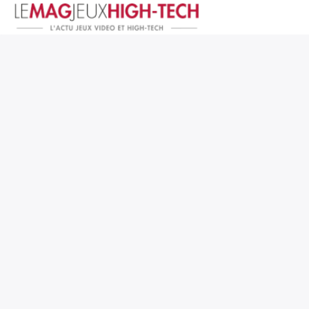
Jeux Vidéo
PC et Hardware
Smartphone et Tablettes
High-Tech
Mangas et Comics
TV, cinéma
Test