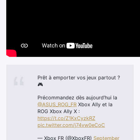
Prêt à emporter vos jeux partout ?
🎮
Précommandez dès aujourd’hui la
@ASUS_ROG_FR
Xbox Ally et la
ROG Xbox Ally X :
https://t.co/Z1KxCyzkRZ
pic.twitter.com/j74vw0eCoC
— Xbox FR (@XboxFR)
September