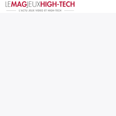
Jeux Vidéo
PC et Hardware
Smartphone et Tablettes
High-Tech
Mangas et Comics
TV, cinéma
Test