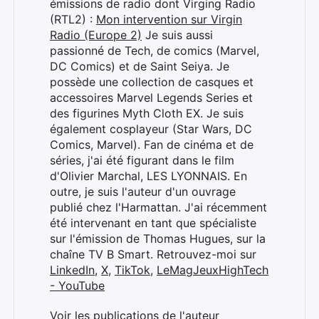
émissions de radio dont Virging Radio
(RTL2) :
Mon intervention sur Virgin
Radio (Europe 2)
Je suis aussi
passionné de Tech, de comics (Marvel,
DC Comics) et de Saint Seiya. Je
possède une collection de casques et
accessoires Marvel Legends Series et
des figurines Myth Cloth EX. Je suis
également cosplayeur (Star Wars, DC
Comics, Marvel). Fan de cinéma et de
séries, j'ai été figurant dans le film
d'Olivier Marchal, LES LYONNAIS. En
outre, je suis l'auteur d'un ouvrage
publié chez l'Harmattan. J'ai récemment
été intervenant en tant que spécialiste
sur l'émission de Thomas Hugues, sur la
chaîne TV B Smart. Retrouvez-moi sur
LinkedIn
,
X
,
TikTok
,
LeMagJeuxHighTech
- YouTube
Voir les publications de l'auteur