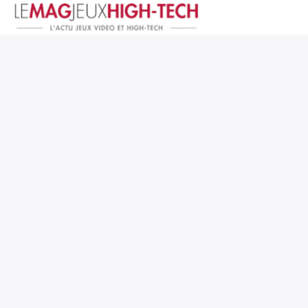
Jeux Vidéo
PC et Hardware
Smartphone et Tablettes
High-Tech
Mangas et Comics
TV, cinéma
Test