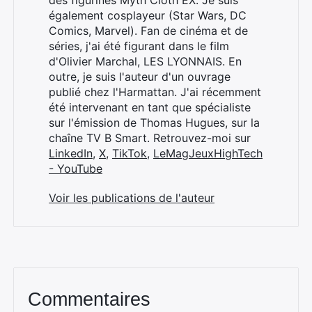
des figurines Myth Cloth EX. Je suis
également cosplayeur (Star Wars, DC
Comics, Marvel). Fan de cinéma et de
séries, j'ai été figurant dans le film
d'Olivier Marchal, LES LYONNAIS. En
outre, je suis l'auteur d'un ouvrage
publié chez l'Harmattan. J'ai récemment
été intervenant en tant que spécialiste
sur l'émission de Thomas Hugues, sur la
chaîne TV B Smart. Retrouvez-moi sur
LinkedIn
,
X
,
TikTok
,
LeMagJeuxHighTech
- YouTube
Voir les publications de l'auteur
Commentaires