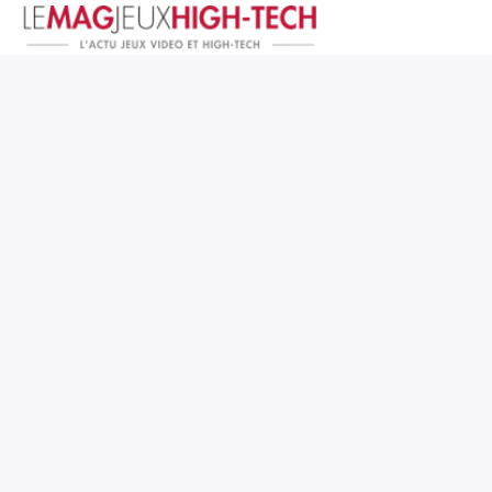
Jeux Vidéo
PC et Hardware
Smartphone et Tablettes
High-Tech
Mangas et Comics
TV, cinéma
Test