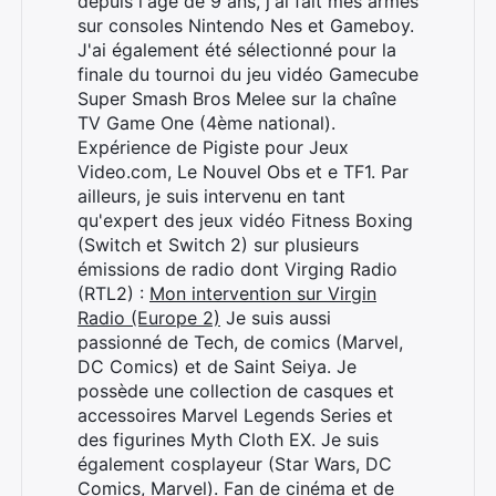
depuis l'âge de 9 ans, j'ai fait mes armes
sur consoles Nintendo Nes et Gameboy.
J'ai également été sélectionné pour la
finale du tournoi du jeu vidéo Gamecube
Super Smash Bros Melee sur la chaîne
TV Game One (4ème national).
Expérience de Pigiste pour Jeux
Video.com, Le Nouvel Obs et e TF1. Par
ailleurs, je suis intervenu en tant
qu'expert des jeux vidéo Fitness Boxing
(Switch et Switch 2) sur plusieurs
émissions de radio dont Virging Radio
(RTL2) :
Mon intervention sur Virgin
Radio (Europe 2)
Je suis aussi
passionné de Tech, de comics (Marvel,
DC Comics) et de Saint Seiya. Je
possède une collection de casques et
accessoires Marvel Legends Series et
des figurines Myth Cloth EX. Je suis
également cosplayeur (Star Wars, DC
Comics, Marvel). Fan de cinéma et de