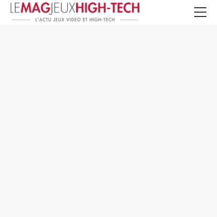
Jeux Vidéo
PC et Hardware
Smartphone et Tablettes
High-Tech
Mangas et Comics
TV, cinéma
Test