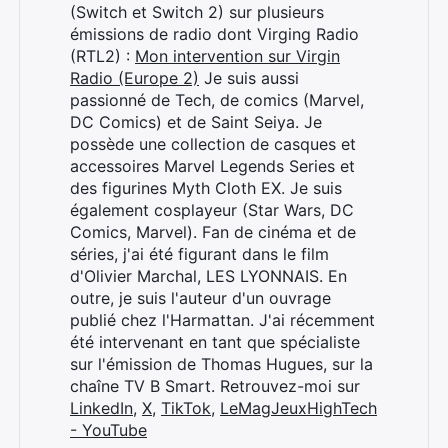
(Switch et Switch 2) sur plusieurs
émissions de radio dont Virging Radio
(RTL2) :
Mon intervention sur Virgin
Radio (Europe 2)
Je suis aussi
passionné de Tech, de comics (Marvel,
DC Comics) et de Saint Seiya. Je
possède une collection de casques et
accessoires Marvel Legends Series et
des figurines Myth Cloth EX. Je suis
également cosplayeur (Star Wars, DC
Comics, Marvel). Fan de cinéma et de
séries, j'ai été figurant dans le film
d'Olivier Marchal, LES LYONNAIS. En
outre, je suis l'auteur d'un ouvrage
publié chez l'Harmattan. J'ai récemment
été intervenant en tant que spécialiste
sur l'émission de Thomas Hugues, sur la
chaîne TV B Smart. Retrouvez-moi sur
LinkedIn
,
X
,
TikTok
,
LeMagJeuxHighTech
- YouTube