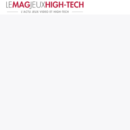
Jeux Vidéo
PC et Hardware
Smartphone et Tablettes
High-Tech
Mangas et Comics
TV, cinéma
Test