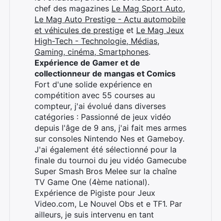
chef des magazines
Le Mag Sport Auto
,
Le Mag Auto Prestige - Actu automobile
et véhicules de prestige
et
Le Mag Jeux
High-Tech - Technologie, Médias,
Gaming, cinéma, Smartphones
.
Expérience de Gamer et de
collectionneur de mangas et Comics
Fort d'une solide expérience en
compétition avec 55 courses au
compteur, j'ai évolué dans diverses
catégories : Passionné de jeux vidéo
depuis l'âge de 9 ans, j'ai fait mes armes
sur consoles Nintendo Nes et Gameboy.
J'ai également été sélectionné pour la
finale du tournoi du jeu vidéo Gamecube
Super Smash Bros Melee sur la chaîne
TV Game One (4ème national).
Expérience de Pigiste pour Jeux
Video.com, Le Nouvel Obs et e TF1. Par
ailleurs, je suis intervenu en tant