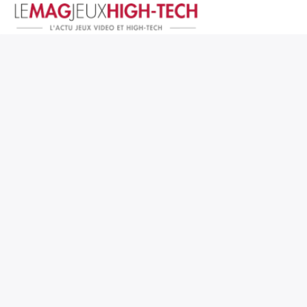
Jeux Vidéo
PC et Hardware
Smartphone et Tablettes
High-Tech
Mangas et Comics
TV, cinéma
Test