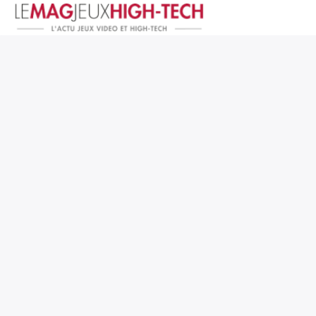
Jeux Vidéo
PC et Hardware
Smartphone et Tablettes
High-Tech
Mangas et Comics
TV, cinéma
Test