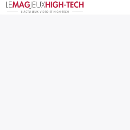
Jeux Vidéo
PC et Hardware
Smartphone et Tablettes
High-Tech
Mangas et Comics
TV, cinéma
Test