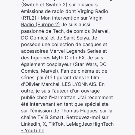
(Switch et Switch 2) sur plusieurs
émissions de radio dont Virging Radio
(RTL2) :
Mon intervention sur Virgin
Radio (Europe 2)
Je suis aussi
passionné de Tech, de comics (Marvel,
DC Comics) et de Saint Seiya. Je
possède une collection de casques et
accessoires Marvel Legends Series et
des figurines Myth Cloth EX. Je suis
également cosplayeur (Star Wars, DC
Comics, Marvel). Fan de cinéma et de
séries, j'ai été figurant dans le film
d'Olivier Marchal, LES LYONNAIS. En
outre, je suis l'auteur d'un ouvrage
publié chez l'Harmattan. J'ai récemment
été intervenant en tant que spécialiste
sur l'émission de Thomas Hugues, sur la
chaîne TV B Smart. Retrouvez-moi sur
LinkedIn
,
X
,
TikTok
,
LeMagJeuxHighTech
- YouTube