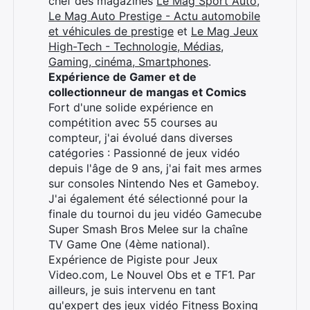
chef des magazines
Le Mag Sport Auto
,
Le Mag Auto Prestige - Actu automobile
et véhicules de prestige
et
Le Mag Jeux
High-Tech - Technologie, Médias,
Gaming, cinéma, Smartphones
.
Expérience de Gamer et de
collectionneur de mangas et Comics
Fort d'une solide expérience en
compétition avec 55 courses au
compteur, j'ai évolué dans diverses
catégories : Passionné de jeux vidéo
depuis l'âge de 9 ans, j'ai fait mes armes
sur consoles Nintendo Nes et Gameboy.
J'ai également été sélectionné pour la
finale du tournoi du jeu vidéo Gamecube
Super Smash Bros Melee sur la chaîne
TV Game One (4ème national).
Expérience de Pigiste pour Jeux
Video.com, Le Nouvel Obs et e TF1. Par
ailleurs, je suis intervenu en tant
qu'expert des jeux vidéo Fitness Boxing