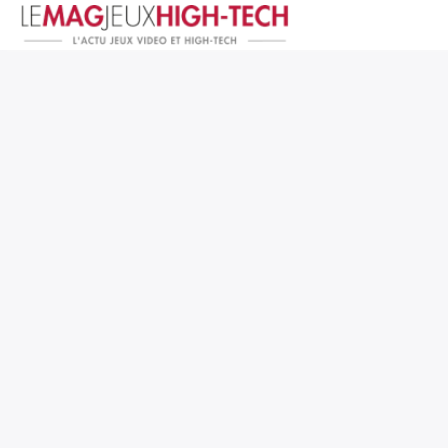
Jeux Vidéo
PC et Hardware
Smartphone et Tablettes
High-Tech
Mangas et Comics
TV, cinéma
Test