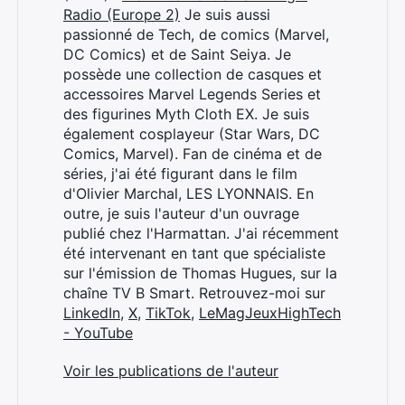
Radio (Europe 2)
Je suis aussi
passionné de Tech, de comics (Marvel,
DC Comics) et de Saint Seiya. Je
possède une collection de casques et
accessoires Marvel Legends Series et
des figurines Myth Cloth EX. Je suis
également cosplayeur (Star Wars, DC
Comics, Marvel). Fan de cinéma et de
séries, j'ai été figurant dans le film
d'Olivier Marchal, LES LYONNAIS. En
outre, je suis l'auteur d'un ouvrage
publié chez l'Harmattan. J'ai récemment
été intervenant en tant que spécialiste
sur l'émission de Thomas Hugues, sur la
chaîne TV B Smart. Retrouvez-moi sur
LinkedIn
,
X
,
TikTok
,
LeMagJeuxHighTech
- YouTube
Voir les publications de l'auteur