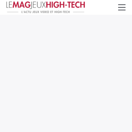
Jeux Vidéo
PC et Hardware
Smartphone et Tablettes
High-Tech
Mangas et Comics
TV, cinéma
Test