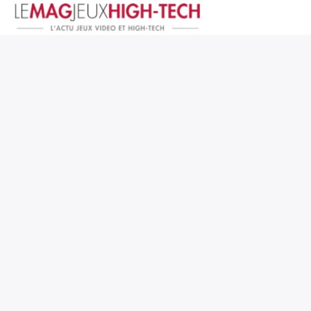
Jeux Vidéo
PC et Hardware
Smartphone et Tablettes
High-Tech
Mangas et Comics
TV, cinéma
Test