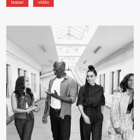
teaser
vidéo