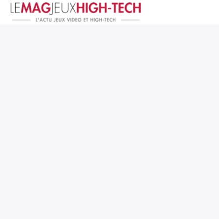
Jeux Vidéo
PC et Hardware
Smartphone et Tablettes
High-Tech
Mangas et Comics
TV, cinéma
Test