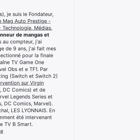
), je suis le Fondateur,
e Mag Auto Prestige -
 Technologie, Médias,
onneur de mangas et
 au compteur, j'ai
 de 9 ans, j'ai fait mes
ctionné pour la finale
chaîne TV Game One
el Obs et e TF1. Par
oxing (Switch et Switch 2)
rvention sur Virgin
l, DC Comics) et de
rvel Legends Series et
s, DC Comics, Marvel).
archal, LES LYONNAIS. En
cemment été intervenant
ne TV B Smart.
be