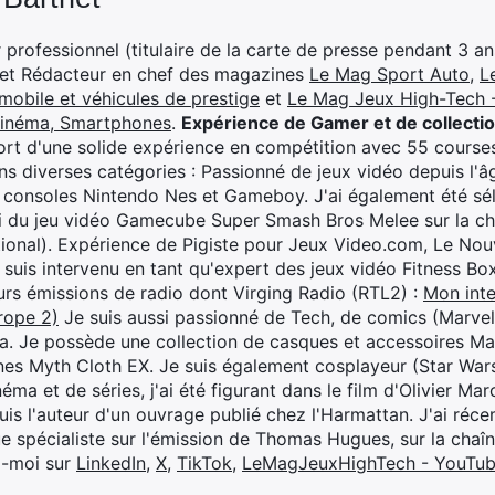
professionnel (titulaire de la carte de presse pendant 3 ans
 et Rédacteur en chef des magazines
Le Mag Sport Auto
,
L
mobile et véhicules de prestige
et
Le Mag Jeux High-Tech -
cinéma, Smartphones
.
Expérience de Gamer et de collecti
rt d'une solide expérience en compétition avec 55 courses
s diverses catégories : Passionné de jeux vidéo depuis l'âge
 consoles Nintendo Nes et Gameboy. J'ai également été séle
i du jeu vidéo Gamecube Super Smash Bros Melee sur la 
ional). Expérience de Pigiste pour Jeux Video.com, Le Nouv
je suis intervenu en tant qu'expert des jeux vidéo Fitness B
eurs émissions de radio dont Virging Radio (RTL2) :
Mon inte
rope 2)
Je suis aussi passionné de Tech, de comics (Marve
ya. Je possède une collection de casques et accessoires Ma
ines Myth Cloth EX. Je suis également cosplayeur (Star War
éma et de séries, j'ai été figurant dans le film d'Olivier M
suis l'auteur d'un ouvrage publié chez l'Harmattan. J'ai ré
ue spécialiste sur l'émission de Thomas Hugues, sur la chaî
z-moi sur
LinkedIn
,
X
,
TikTok
,
LeMagJeuxHighTech - YouTu