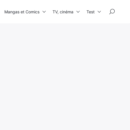
×
Mangas et Comics
TV, cinéma
Test