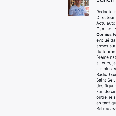
Rédacteur 
Directeur
Actu auto
Gaming, 
Comics
Fo
évolué dan
armes sur
du tourno
(4ème nat
ailleurs, 
sur plusi
Radio (Eu
Saint Sei
des figur
Fan de cin
outre, je 
en tant q
Retrouve