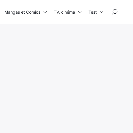
×
Mangas et Comics
TV, cinéma
Test