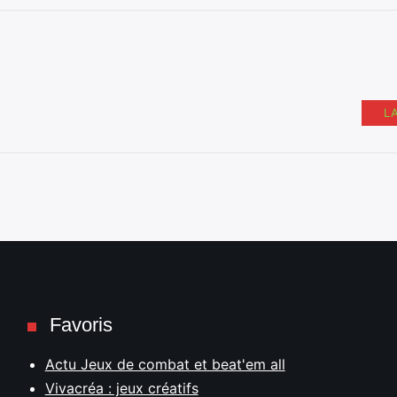
L
Favoris
Actu Jeux de combat et beat'em all
Vivacréa : jeux créatifs