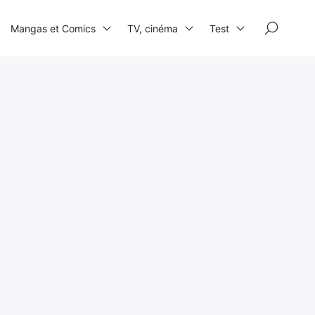
×
Mangas et Comics
TV, cinéma
Test