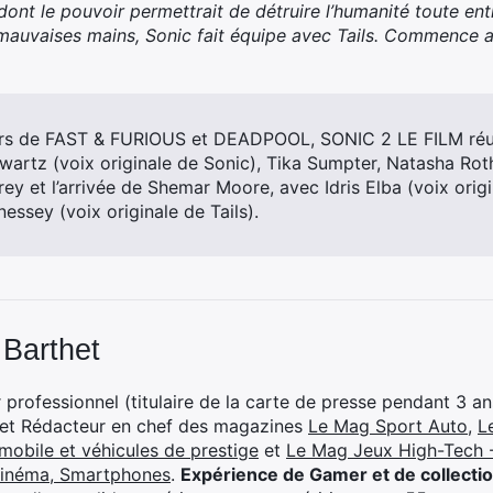
nt le pouvoir permettrait de détruire l’humanité toute enti
auvaises mains, Sonic fait équipe avec Tails. Commence al
urs de FAST & FURIOUS et DEADPOOL, SONIC 2 LE FILM réun
artz (voix originale de Sonic), Tika Sumpter, Natasha Roth
ey et l’arrivée de Shemar Moore, avec Idris Elba (voix orig
essey (voix originale de Tails).
 Barthet
professionnel (titulaire de la carte de presse pendant 3 ans
 et Rédacteur en chef des magazines
Le Mag Sport Auto
,
L
mobile et véhicules de prestige
et
Le Mag Jeux High-Tech -
cinéma, Smartphones
.
Expérience de Gamer et de collecti