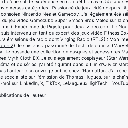
rt d'une solide expérience en compétition avec 55 courses
s diverses catégories : Passionné de jeux vidéo depuis l'âge
 consoles Nintendo Nes et Gameboy. J'ai également été séle
i du jeu vidéo Gamecube Super Smash Bros Melee sur la 
ional). Expérience de Pigiste pour Jeux Video.com, Le Nouv
je suis intervenu en tant qu'expert des jeux vidéo Fitness B
eurs émissions de radio dont Virging Radio (RTL2) :
Mon inte
rope 2)
Je suis aussi passionné de Tech, de comics (Marve
ya. Je possède une collection de casques et accessoires Ma
ines Myth Cloth EX. Je suis également cosplayeur (Star War
éma et de séries, j'ai été figurant dans le film d'Olivier M
suis l'auteur d'un ouvrage publié chez l'Harmattan. J'ai ré
ue spécialiste sur l'émission de Thomas Hugues, sur la chaî
z-moi sur
LinkedIn
,
X
,
TikTok
,
LeMagJeuxHighTech - YouTu
ublications de l'auteur