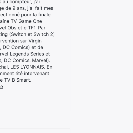
 au compteur, j'ai
 de 9 ans, j'ai fait mes
ctionné pour la finale
chaîne TV Game One
el Obs et e TF1. Par
oxing (Switch et Switch 2)
rvention sur Virgin
l, DC Comics) et de
rvel Legends Series et
s, DC Comics, Marvel).
archal, LES LYONNAIS. En
cemment été intervenant
ne TV B Smart.
be