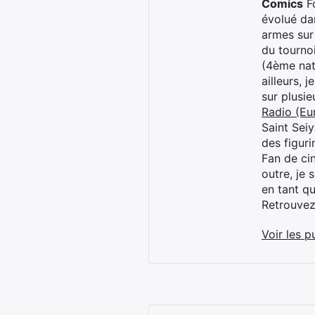
Comics
Fo
évolué dan
armes sur
du tourno
(4ème nat
ailleurs, 
sur plusi
Radio (Eu
Saint Sei
des figur
Fan de cin
outre, je 
en tant q
Retrouve
Voir les p