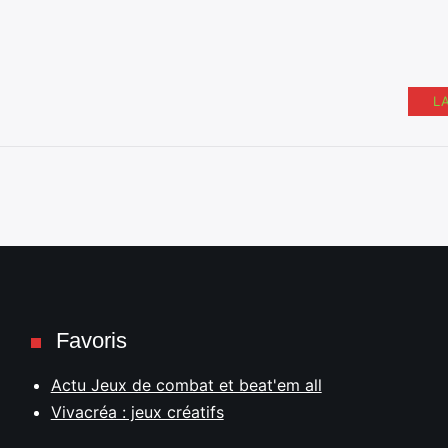
L
Favoris
Actu Jeux de combat et beat'em all
Vivacréa : jeux créatifs