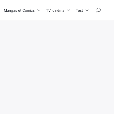
×
Mangas et Comics
TV, cinéma
Test