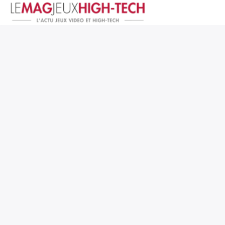
Jeux Vidéo
PC et Hardware
Smartphone et Tablettes
High-Tech
Mangas et Comics
TV, cinéma
Test