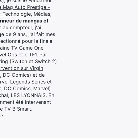
), je suis le Fondateur,
e Mag Auto Prestige -
 Technologie, Médias,
onneur de mangas et
 au compteur, j'ai
 de 9 ans, j'ai fait mes
ctionné pour la finale
chaîne TV Game One
el Obs et e TF1. Par
oxing (Switch et Switch 2)
rvention sur Virgin
l, DC Comics) et de
rvel Legends Series et
s, DC Comics, Marvel).
archal, LES LYONNAIS. En
cemment été intervenant
ne TV B Smart.
be