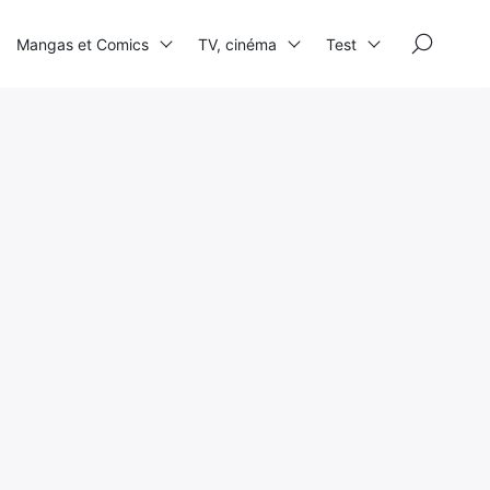
×
Mangas et Comics
TV, cinéma
Test