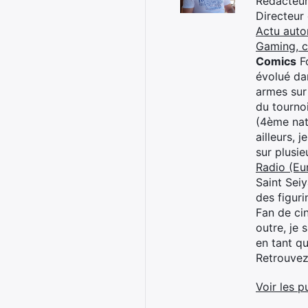
Rédacteur 
Directeur
Actu auto
Gaming, 
Comics
Fo
évolué dan
armes sur
du tourno
(4ème nat
ailleurs, 
sur plusi
Radio (Eu
Saint Sei
des figur
Fan de cin
outre, je 
en tant q
Retrouve
Voir les p