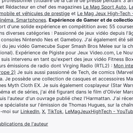
professionnel (titulaire de la carte de presse pendant 3 ans
 et Rédacteur en chef des magazines
Le Mag Sport Auto
,
L
mobile et véhicules de prestige
et
Le Mag Jeux High-Tech -
cinéma, Smartphones
.
Expérience de Gamer et de collecti
rt d'une solide expérience en compétition avec 55 courses
s diverses catégories : Passionné de jeux vidéo depuis l'âge
 consoles Nintendo Nes et Gameboy. J'ai également été séle
i du jeu vidéo Gamecube Super Smash Bros Melee sur la 
ional). Expérience de Pigiste pour Jeux Video.com, Le Nouv
je suis intervenu en tant qu'expert des jeux vidéo Fitness B
eurs émissions de radio dont Virging Radio (RTL2) :
Mon inte
rope 2)
Je suis aussi passionné de Tech, de comics (Marve
ya. Je possède une collection de casques et accessoires Ma
ines Myth Cloth EX. Je suis également cosplayeur (Star War
éma et de séries, j'ai été figurant dans le film d'Olivier M
suis l'auteur d'un ouvrage publié chez l'Harmattan. J'ai ré
ue spécialiste sur l'émission de Thomas Hugues, sur la chaî
z-moi sur
LinkedIn
,
X
,
TikTok
,
LeMagJeuxHighTech - YouTu
ublications de l'auteur