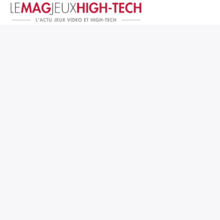
Jeux Vidéo
PC et Hardware
Smartphone et Tablettes
High-Tech
Mangas et Comics
TV, cinéma
Test