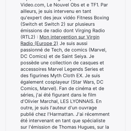
Video.com, Le Nouvel Obs et e TF1. Par
ailleurs, je suis intervenu en tant
qu'expert des jeux vidéo Fitness Boxing
Rechercher
(Switch et Switch 2) sur plusieurs
:
émissions de radio dont Virging Radio
(RTL2) :
Mon intervention sur Virgin
Radio (Europe 2)
Je suis aussi
passionné de Tech, de comics (Marvel,
DC Comics) et de Saint Seiya. Je
possède une collection de casques et
accessoires Marvel Legends Series et
des figurines Myth Cloth EX. Je suis
également cosplayeur (Star Wars, DC
Comics, Marvel). Fan de cinéma et de
séries, j'ai été figurant dans le film
d'Olivier Marchal, LES LYONNAIS. En
outre, je suis l'auteur d'un ouvrage
publié chez l'Harmattan. J'ai récemment
été intervenant en tant que spécialiste
sur l'émission de Thomas Hugues, sur la