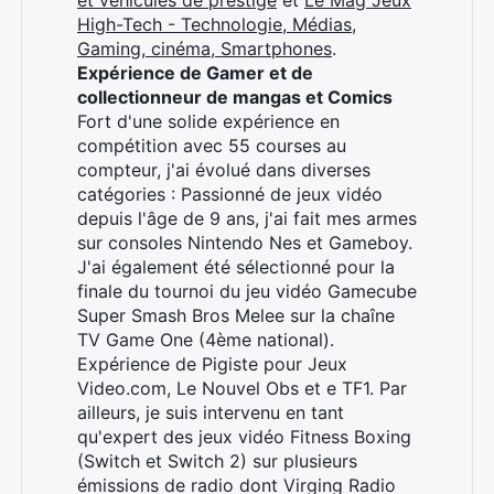
et véhicules de prestige
et
Le Mag Jeux
High-Tech - Technologie, Médias,
Gaming, cinéma, Smartphones
.
Expérience de Gamer et de
collectionneur de mangas et Comics
Fort d'une solide expérience en
compétition avec 55 courses au
compteur, j'ai évolué dans diverses
catégories : Passionné de jeux vidéo
depuis l'âge de 9 ans, j'ai fait mes armes
sur consoles Nintendo Nes et Gameboy.
J'ai également été sélectionné pour la
finale du tournoi du jeu vidéo Gamecube
Super Smash Bros Melee sur la chaîne
TV Game One (4ème national).
Expérience de Pigiste pour Jeux
Video.com, Le Nouvel Obs et e TF1. Par
ailleurs, je suis intervenu en tant
qu'expert des jeux vidéo Fitness Boxing
(Switch et Switch 2) sur plusieurs
émissions de radio dont Virging Radio