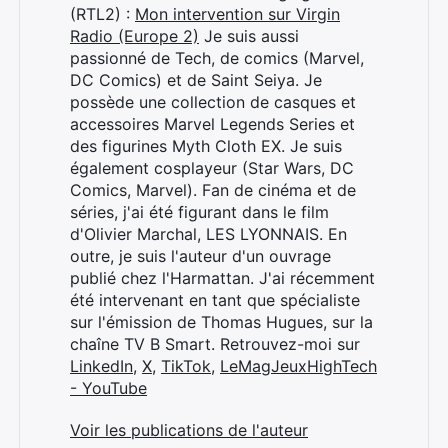
(RTL2) :
Mon intervention sur Virgin
Radio (Europe 2)
Je suis aussi
passionné de Tech, de comics (Marvel,
DC Comics) et de Saint Seiya. Je
possède une collection de casques et
accessoires Marvel Legends Series et
des figurines Myth Cloth EX. Je suis
également cosplayeur (Star Wars, DC
Comics, Marvel). Fan de cinéma et de
séries, j'ai été figurant dans le film
d'Olivier Marchal, LES LYONNAIS. En
outre, je suis l'auteur d'un ouvrage
publié chez l'Harmattan. J'ai récemment
été intervenant en tant que spécialiste
Rechercher
sur l'émission de Thomas Hugues, sur la
:
chaîne TV B Smart. Retrouvez-moi sur
LinkedIn
,
X
,
TikTok
,
LeMagJeuxHighTech
- YouTube
Voir les publications de l'auteur