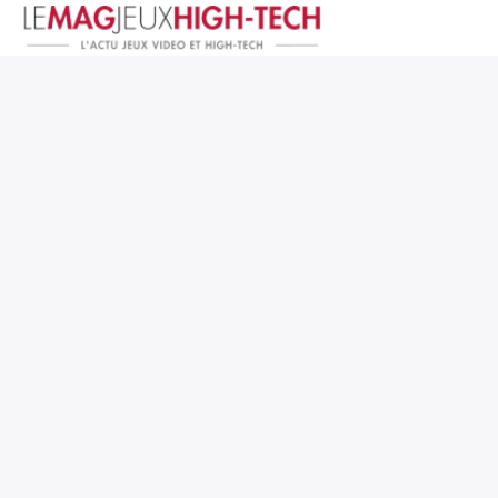
Jeux Vidéo
PC et Hardware
Smartphone et Tablettes
High-Tech
Mangas et Comics
TV, cinéma
Test