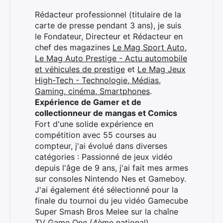
Rédacteur professionnel (titulaire de la
carte de presse pendant 3 ans), je suis
le Fondateur, Directeur et Rédacteur en
chef des magazines
Le Mag Sport Auto
,
Le Mag Auto Prestige - Actu automobile
et véhicules de prestige
et
Le Mag Jeux
High-Tech - Technologie, Médias,
Gaming, cinéma, Smartphones
.
Expérience de Gamer et de
collectionneur de mangas et Comics
Fort d'une solide expérience en
compétition avec 55 courses au
compteur, j'ai évolué dans diverses
catégories : Passionné de jeux vidéo
depuis l'âge de 9 ans, j'ai fait mes armes
sur consoles Nintendo Nes et Gameboy.
J'ai également été sélectionné pour la
finale du tournoi du jeu vidéo Gamecube
Super Smash Bros Melee sur la chaîne
TV Game One (4ème national).