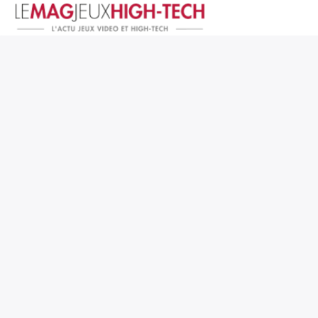
Jeux Vidéo
PC et Hardware
Smartphone et Tablettes
High-Tech
Mangas et Comics
TV, cinéma
Test