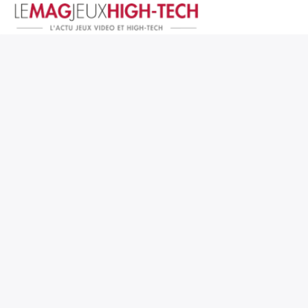
Jeux Vidéo
PC et Hardware
Smartphone et Tablettes
High-Tech
Mangas et Comics
TV, cinéma
Test