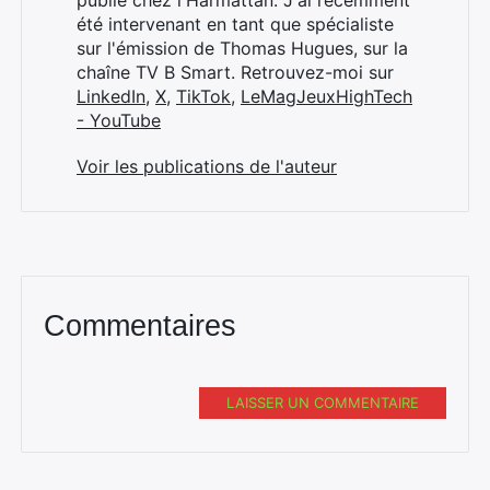
publié chez l'Harmattan. J'ai récemment
été intervenant en tant que spécialiste
sur l'émission de Thomas Hugues, sur la
chaîne TV B Smart. Retrouvez-moi sur
LinkedIn
,
X
,
TikTok
,
LeMagJeuxHighTech
- YouTube
Voir les publications de l'auteur
Commentaires
LAISSER UN COMMENTAIRE