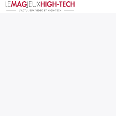
Jeux Vidéo
PC et Hardware
Smartphone et Tablettes
High-Tech
Mangas et Comics
TV, cinéma
Test