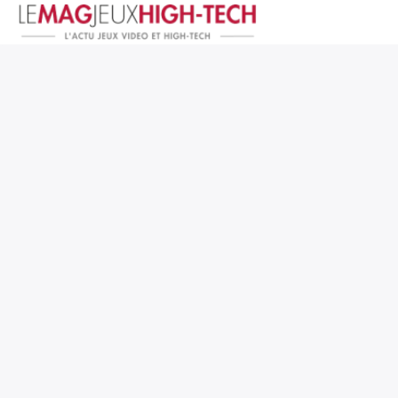
Jeux Vidéo
PC et Hardware
Smartphone et Tablettes
High-Tech
Mangas et Comics
TV, cinéma
Test