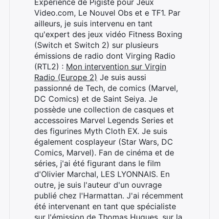
Expérience de Pigiste pour Jeux
Video.com, Le Nouvel Obs et e TF1. Par
ailleurs, je suis intervenu en tant
qu'expert des jeux vidéo Fitness Boxing
(Switch et Switch 2) sur plusieurs
émissions de radio dont Virging Radio
(RTL2) :
Mon intervention sur Virgin
Radio (Europe 2)
Je suis aussi
passionné de Tech, de comics (Marvel,
DC Comics) et de Saint Seiya. Je
possède une collection de casques et
accessoires Marvel Legends Series et
des figurines Myth Cloth EX. Je suis
également cosplayeur (Star Wars, DC
Comics, Marvel). Fan de cinéma et de
séries, j'ai été figurant dans le film
d'Olivier Marchal, LES LYONNAIS. En
outre, je suis l'auteur d'un ouvrage
Rechercher
publié chez l'Harmattan. J'ai récemment
:
été intervenant en tant que spécialiste
sur l'émission de Thomas Hugues, sur la