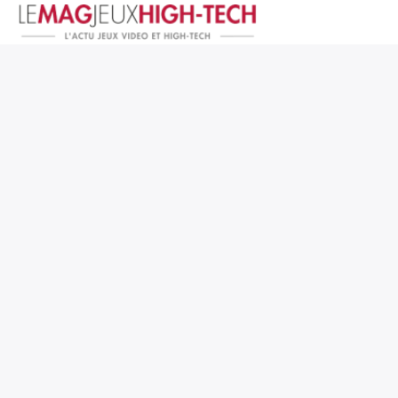
Jeux Vidéo
PC et Hardware
Smartphone et Tablettes
High-Tech
Mangas et Comics
TV, cinéma
Test