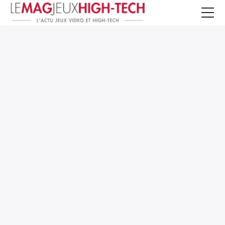
Jeux Vidéo
PC et Hardware
Smartphone et Tablettes
High-Tech
Mangas et Comics
TV, cinéma
Test