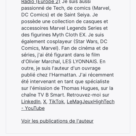
Radio (Europe 2)
Je suis aussi
passionné de Tech, de comics (Marvel,
DC Comics) et de Saint Seiya. Je
possède une collection de casques et
accessoires Marvel Legends Series et
des figurines Myth Cloth EX. Je suis
également cosplayeur (Star Wars, DC
Comics, Marvel). Fan de cinéma et de
séries, j'ai été figurant dans le film
d'Olivier Marchal, LES LYONNAIS. En
outre, je suis l'auteur d'un ouvrage
publié chez l'Harmattan. J'ai récemment
été intervenant en tant que spécialiste
sur l'émission de Thomas Hugues, sur la
chaîne TV B Smart. Retrouvez-moi sur
LinkedIn
,
X
,
TikTok
,
LeMagJeuxHighTech
- YouTube
Voir les publications de l'auteur